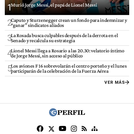
Murió Jorge Messi, el papá de Lionel Messi
1
Caputo y Sturzenegger crean un fondo para indemnizar y
2
“ganar” sindicatos aliados
La Rosada busca culpables después de la derrota en el
3
Senado y recalcula su estrategia
Lionel Messi llega a Rosario a las 20.30: velatorio íntimo
4
de Jorge Messi, sin acceso al público
Los aviones F 16 sobrevolarán el centro porteño y el lunes
5
participarán de la celebración de la Fuerza Aérea
VER MÁS