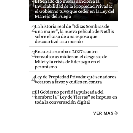
El Senado dio media sanción a la
1
Inviolabilidad de la Propiedad Privada:
el Gobierno tuvo que ceder en la Ley del
Manejo del Fuego
La historia real de "Elize: Sombras de
2
una mujer", la nueva película de Netflix
sobre el caso de una esposa que
descuartizó a su marido
Encuesta rumbo a 2027: cuatro
3
consultoras midieron el desgaste de
Milei y la crisis de liderazgo en el
peronismo
Ley de Propiedad Privada: qué senadores
4
votaron a favor y cuáles en contra
El Gobierno perdió la pulseada del
5
nombre: la "Ley de Tierras" se impuso en
toda la conversación digital
VER MÁS