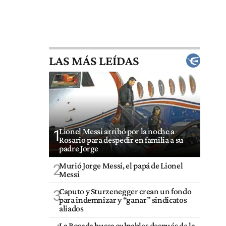
LAS MÁS LEÍDAS
Lionel Messi arribó por la noche a
1
Rosario para despedir en familia a su
padre Jorge
Murió Jorge Messi, el papá de Lionel
2
Messi
Caputo y Sturzenegger crean un fondo
3
para indemnizar y “ganar” sindicatos
aliados
La Rosada busca culpables después de la