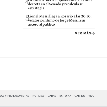
4
derrota en el Senado y recalcula su
estrategia
Lionel Messi llega a Rosario a las 20.30:
5
velatorio íntimo de Jorge Messi, sin
acceso al público
VER MÁS
SAS Y PROTAGONISTAS
NOTICIAS
CARAS
EXITOINA
GAMING
VIVO