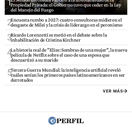
1
Propiedad Privada: el Gobierno tuvo que ceder en la Ley
del Manejo del Fuego
Encuesta rumbo a 2027: cuatro consultoras midieron el
2
desgaste de Milei y la crisis de liderazgo en el peronismo
Ricardo Lorenzetti se metió en el debate sobre la
3
inhabilitación de Cristina Kirchner
La historia real de "Elize: Sombras de una mujer", la nueva
4
película de Netflix sobre el caso de una esposa que
descuartizó a su marido
Tercera Guerra Mundial: la inteligencia artificial reveló
5
cuáles serían los primeros países latinoamericanos en ser
derrotados
VER MÁS