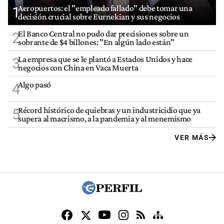
Aeropuertos: el "empleado fallado" debe tomar una
1
decisión crucial sobre Eurnekian y sus negocios
El Banco Central no pudo dar precisiones sobre un
2
sobrante de $4 billones: "En algún lado están"
La empresa que se le plantó a Estados Unidos y hace
3
negocios con China en Vaca Muerta
Algo pasó
4
Récord histórico de quiebras y un industricidio que ya
5
supera al macrismo, a la pandemia y al menemismo
VER MÁS