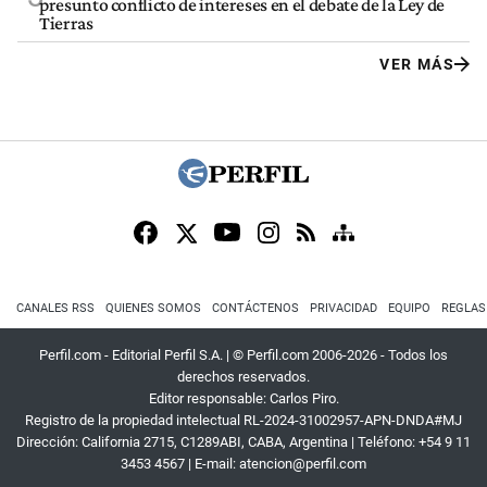
presunto conflicto de intereses en el debate de la Ley de
Tierras
VER MÁS
CANALES RSS
QUIENES SOMOS
CONTÁCTENOS
PRIVACIDAD
EQUIPO
REGLAS
Perfil.com - Editorial Perfil S.A.
| © Perfil.com 2006-2026 - Todos los
derechos reservados.
Editor responsable: Carlos Piro.
Registro de la propiedad intelectual RL-2024-31002957-APN-DNDA#MJ
Dirección:
California 2715
,
C1289ABI
,
CABA, Argentina
| Teléfono:
+54 9 11
3453 4567
| E-mail:
atencion@perfil.com