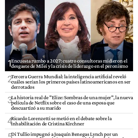
Encuesta rumbo a 2027: cuatro consultoras midieron el
1
desgaste de Milei y la crisis de liderazgo en el peronismo
Tercera Guerra Mundial: la inteligencia artificial reveló
2
cuáles serían los primeros países latinoamericanos en ser
derrotados
La historia real de "Elize: Sombras de una mujer", la nueva
3
película de Netflix sobre el caso de una esposa que
descuartizó a su marido
Ricardo Lorenzetti se metió en el debate sobre la
4
inhabilitación de Cristina Kirchner
Di Tullio impugnó a Joaquín Benegas Lynch por un
5