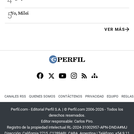
4
Yo, Milei
5
VER MÁS
CANALES RSS
QUIENES SOMOS
CONTÁCTENOS
PRIVACIDAD
EQUIPO
REGLAS
Perfil.com - Editorial Perfil S.A.
| © Perfil.com 2006-2026 - Todos los
derechos reservados.
Editor responsable: Carlos Piro.
Registro de la propiedad intelectual RL-2024-31002957-APN-DNDA#MJ
Dirección:
California 2715
,
C1289ABI
,
CABA, Argentina
| Teléfono:
+54 9 11