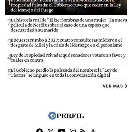
1
Propiedad Privada: el Gobierno tuvo que ceder en la Ley
del Manejo del Fuego
La historia real de "Elize: Sombras de una mujer", la nueva
2
película de Netflix sobre el caso de una esposa que
descuartizó a su marido
Encuesta rumbo a 2027: cuatro consultoras midieron el
3
desgaste de Milei y la crisis de liderazgo en el peronismo
Ley de Propiedad Privada: qué senadores votaron a favor y
4
cuáles en contra
El Gobierno perdió la pulseada del nombre: la "Ley de
5
Tierras" se impuso en toda la conversación digital
VER MÁS