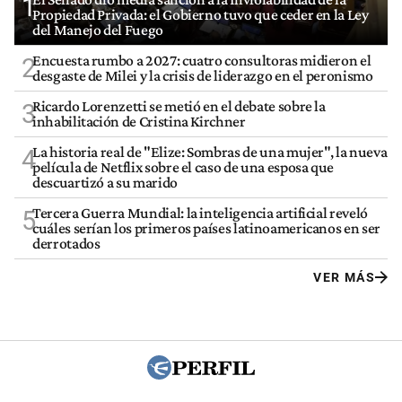
1
Propiedad Privada: el Gobierno tuvo que ceder en la Ley
del Manejo del Fuego
Encuesta rumbo a 2027: cuatro consultoras midieron el
2
desgaste de Milei y la crisis de liderazgo en el peronismo
Ricardo Lorenzetti se metió en el debate sobre la
3
inhabilitación de Cristina Kirchner
La historia real de "Elize: Sombras de una mujer", la nueva
4
película de Netflix sobre el caso de una esposa que
descuartizó a su marido
Tercera Guerra Mundial: la inteligencia artificial reveló
5
cuáles serían los primeros países latinoamericanos en ser
derrotados
VER MÁS