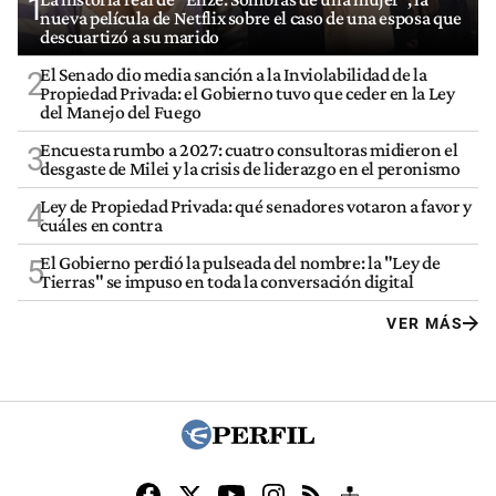
1
nueva película de Netflix sobre el caso de una esposa que
descuartizó a su marido
El Senado dio media sanción a la Inviolabilidad de la
2
Propiedad Privada: el Gobierno tuvo que ceder en la Ley
del Manejo del Fuego
Encuesta rumbo a 2027: cuatro consultoras midieron el
3
desgaste de Milei y la crisis de liderazgo en el peronismo
Ley de Propiedad Privada: qué senadores votaron a favor y
4
cuáles en contra
El Gobierno perdió la pulseada del nombre: la "Ley de
5
Tierras" se impuso en toda la conversación digital
VER MÁS