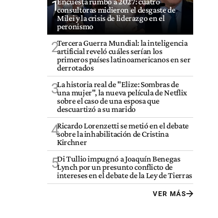
Encuesta rumbo a 2027: cuatro
1
consultoras midieron el desgaste de
Milei y la crisis de liderazgo en el
peronismo
Tercera Guerra Mundial: la inteligencia
2
artificial reveló cuáles serían los
primeros países latinoamericanos en ser
derrotados
La historia real de "Elize: Sombras de
3
una mujer", la nueva película de Netflix
sobre el caso de una esposa que
descuartizó a su marido
Ricardo Lorenzetti se metió en el debate
4
sobre la inhabilitación de Cristina
Kirchner
Di Tullio impugnó a Joaquín Benegas
5
Lynch por un presunto conflicto de
intereses en el debate de la Ley de Tierras
VER MÁS