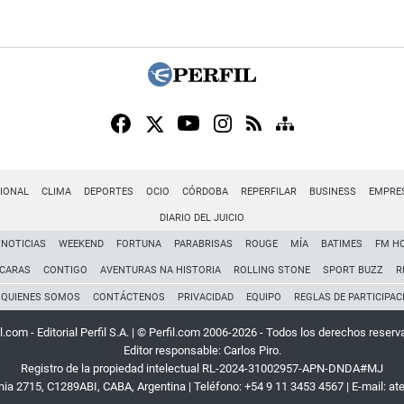
IONAL
CLIMA
DEPORTES
OCIO
CÓRDOBA
REPERFILAR
BUSINESS
EMPRE
DIARIO DEL JUICIO
NOTICIAS
WEEKEND
FORTUNA
PARABRISAS
ROUGE
MÍA
BATIMES
FM H
CARAS
CONTIGO
AVENTURAS NA HISTORIA
ROLLING STONE
SPORT BUZZ
R
QUIENES SOMOS
CONTÁCTENOS
PRIVACIDAD
EQUIPO
REGLAS DE PARTICIPAC
l.com - Editorial Perfil S.A.
| © Perfil.com 2006-2026 - Todos los derechos reserv
Editor responsable: Carlos Piro.
Registro de la propiedad intelectual RL-2024-31002957-APN-DNDA#MJ
rnia 2715
,
C1289ABI
,
CABA, Argentina
| Teléfono:
+54 9 11 3453 4567
| E-mail:
at