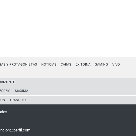
SAS Y PROTAGONISTAS
NOTICIAS
CARAS
EXITOINA
GAMING
VIVO
ORIZONTE
ECREIO
MAXIMA
IÓN
TRÁNSITO
ados.
encion@perfil.com