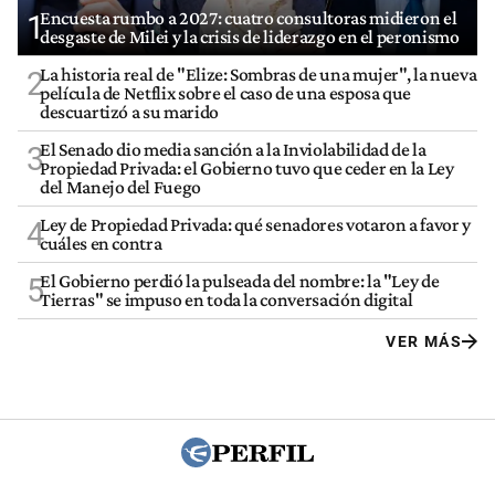
Encuesta rumbo a 2027: cuatro consultoras midieron el
1
desgaste de Milei y la crisis de liderazgo en el peronismo
La historia real de "Elize: Sombras de una mujer", la nueva
2
película de Netflix sobre el caso de una esposa que
descuartizó a su marido
El Senado dio media sanción a la Inviolabilidad de la
3
Propiedad Privada: el Gobierno tuvo que ceder en la Ley
del Manejo del Fuego
Ley de Propiedad Privada: qué senadores votaron a favor y
4
cuáles en contra
El Gobierno perdió la pulseada del nombre: la "Ley de
5
Tierras" se impuso en toda la conversación digital
VER MÁS