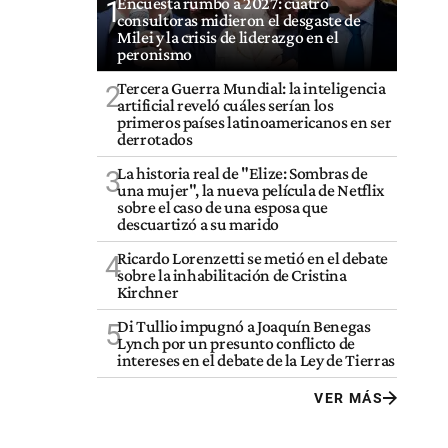
Encuesta rumbo a 2027: cuatro
1
consultoras midieron el desgaste de
Milei y la crisis de liderazgo en el
peronismo
Tercera Guerra Mundial: la inteligencia
2
artificial reveló cuáles serían los
primeros países latinoamericanos en ser
derrotados
La historia real de "Elize: Sombras de
3
una mujer", la nueva película de Netflix
sobre el caso de una esposa que
descuartizó a su marido
Ricardo Lorenzetti se metió en el debate
4
sobre la inhabilitación de Cristina
Kirchner
Di Tullio impugnó a Joaquín Benegas
5
Lynch por un presunto conflicto de
intereses en el debate de la Ley de Tierras
VER MÁS