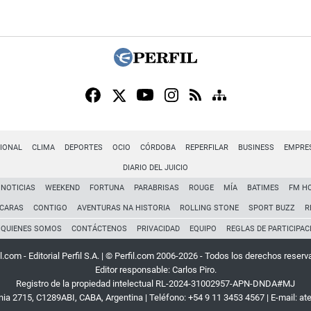
IONAL
CLIMA
DEPORTES
OCIO
CÓRDOBA
REPERFILAR
BUSINESS
EMPRE
DIARIO DEL JUICIO
NOTICIAS
WEEKEND
FORTUNA
PARABRISAS
ROUGE
MÍA
BATIMES
FM H
CARAS
CONTIGO
AVENTURAS NA HISTORIA
ROLLING STONE
SPORT BUZZ
R
QUIENES SOMOS
CONTÁCTENOS
PRIVACIDAD
EQUIPO
REGLAS DE PARTICIPAC
l.com - Editorial Perfil S.A.
| © Perfil.com 2006-2026 - Todos los derechos reserv
Editor responsable: Carlos Piro.
Registro de la propiedad intelectual RL-2024-31002957-APN-DNDA#MJ
rnia 2715
,
C1289ABI
,
CABA, Argentina
| Teléfono:
+54 9 11 3453 4567
| E-mail:
at