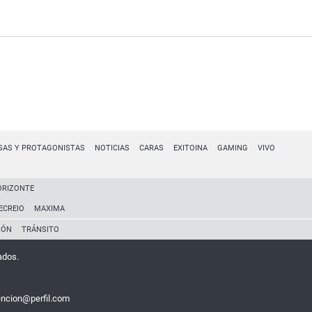
SAS Y PROTAGONISTAS
NOTICIAS
CARAS
EXITOINA
GAMING
VIVO
ORIZONTE
ECREIO
MAXIMA
IÓN
TRÁNSITO
ados.
encion@perfil.com