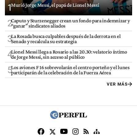
Murió Jorge Messi, el papá de Lionel Messi
1
Caputo y Sturzenegger crean un fondo para indemnizar y
2
“ganar” sindicatos aliados
La Rosada busca culpables después de la derrota en el
3
Senado y recalcula su estrategia
Lionel Messi llega a Rosario a las 20.30: velatorio íntimo
4
de Jorge Messi, sin acceso al público
Los aviones F 16 sobrevolarán el centro porteño y el lunes
5
participarán de la celebración de la Fuerza Aérea
VER MÁS