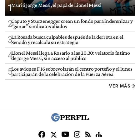
Murió Jorge Messi, el papá de Lionel Messi
1
Caputo y Sturzenegger crean un fondo para indemnizar y
2
“ganar” sindicatos aliados
La Rosada busca culpables después de la derrota en el
3
Senado y recalcula su estrategia
Lionel Messi llega a Rosario a las 20.30: velatorio íntimo
4
de Jorge Messi, sin acceso al público
Los aviones F 16 sobrevolarán el centro porteño y el lunes
5
participarán de la celebración de la Fuerza Aérea
VER MÁS