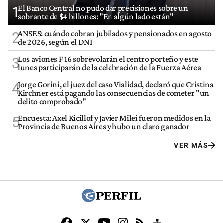
El Banco Central no pudo dar precisiones sobre un
1
sobrante de $4 billones: "En algún lado están"
ANSES: cuándo cobran jubilados y pensionados en agosto
2
de 2026, según el DNI
Los aviones F 16 sobrevolarán el centro porteño y este
3
lunes participarán de la celebración de la Fuerza Aérea
Jorge Gorini, el juez del caso Vialidad, declaró que Cristina
4
Kirchner está pagando las consecuencias de cometer "un
delito comprobado"
Encuesta: Axel Kicillof y Javier Milei fueron medidos en la
5
Provincia de Buenos Aires y hubo un claro ganador
VER MÁS