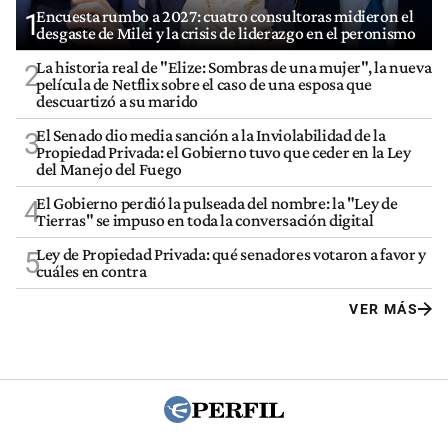
Encuesta rumbo a 2027: cuatro consultoras midieron el
1
desgaste de Milei y la crisis de liderazgo en el peronismo
La historia real de "Elize: Sombras de una mujer", la nueva
2
película de Netflix sobre el caso de una esposa que
descuartizó a su marido
El Senado dio media sanción a la Inviolabilidad de la
3
Propiedad Privada: el Gobierno tuvo que ceder en la Ley
del Manejo del Fuego
El Gobierno perdió la pulseada del nombre: la "Ley de
4
Tierras" se impuso en toda la conversación digital
Ley de Propiedad Privada: qué senadores votaron a favor y
5
cuáles en contra
VER MÁS