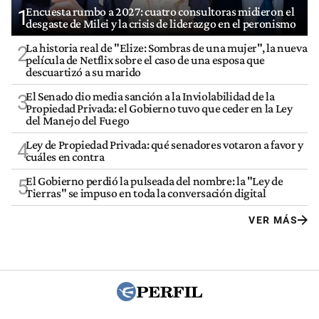
Encuesta rumbo a 2027: cuatro consultoras midieron el
1
desgaste de Milei y la crisis de liderazgo en el peronismo
La historia real de "Elize: Sombras de una mujer", la nueva
2
película de Netflix sobre el caso de una esposa que
descuartizó a su marido
El Senado dio media sanción a la Inviolabilidad de la
3
Propiedad Privada: el Gobierno tuvo que ceder en la Ley
del Manejo del Fuego
Ley de Propiedad Privada: qué senadores votaron a favor y
4
cuáles en contra
El Gobierno perdió la pulseada del nombre: la "Ley de
5
Tierras" se impuso en toda la conversación digital
VER MÁS