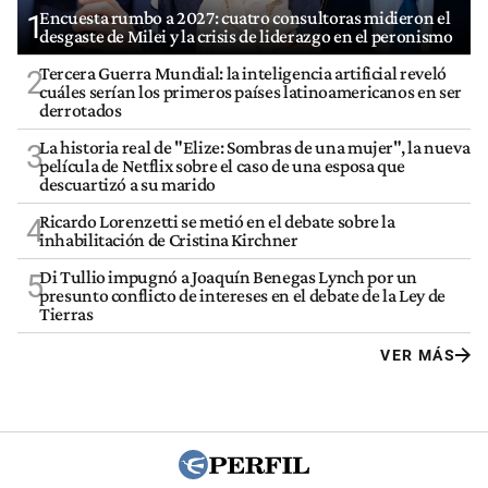
Encuesta rumbo a 2027: cuatro consultoras midieron el
1
desgaste de Milei y la crisis de liderazgo en el peronismo
Tercera Guerra Mundial: la inteligencia artificial reveló
2
cuáles serían los primeros países latinoamericanos en ser
derrotados
La historia real de "Elize: Sombras de una mujer", la nueva
3
película de Netflix sobre el caso de una esposa que
descuartizó a su marido
Ricardo Lorenzetti se metió en el debate sobre la
4
inhabilitación de Cristina Kirchner
Di Tullio impugnó a Joaquín Benegas Lynch por un
5
presunto conflicto de intereses en el debate de la Ley de
Tierras
VER MÁS