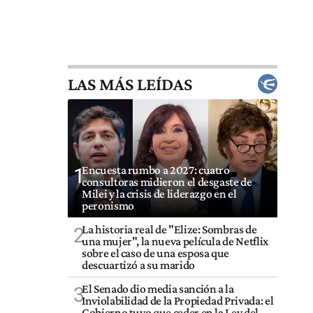
LAS MÁS LEÍDAS
Encuesta rumbo a 2027: cuatro
1
consultoras midieron el desgaste de
Milei y la crisis de liderazgo en el
peronismo
La historia real de "Elize: Sombras de
2
una mujer", la nueva película de Netflix
sobre el caso de una esposa que
descuartizó a su marido
El Senado dio media sanción a la
3
Inviolabilidad de la Propiedad Privada: el
Gobierno tuvo que ceder en la Ley del