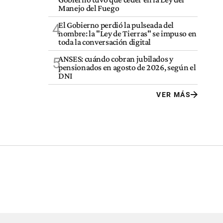
Manejo del Fuego
El Gobierno perdió la pulseada del
4
nombre: la "Ley de Tierras" se impuso en
toda la conversación digital
ANSES: cuándo cobran jubilados y
5
pensionados en agosto de 2026, según el
DNI
VER MÁS