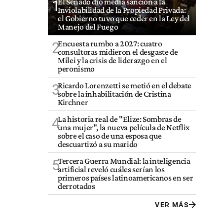
El Senado dio media sanción a la
1
Inviolabilidad de la Propiedad Privada:
el Gobierno tuvo que ceder en la Ley del
Manejo del Fuego
Encuesta rumbo a 2027: cuatro
2
consultoras midieron el desgaste de
Milei y la crisis de liderazgo en el
peronismo
Ricardo Lorenzetti se metió en el debate
3
sobre la inhabilitación de Cristina
Kirchner
La historia real de "Elize: Sombras de
4
una mujer", la nueva película de Netflix
sobre el caso de una esposa que
descuartizó a su marido
Tercera Guerra Mundial: la inteligencia
5
artificial reveló cuáles serían los
primeros países latinoamericanos en ser
derrotados
VER MÁS