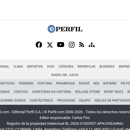
IONAL
CLIMA
DEPORTES
OCIO
CÓRDOBA
REPERFILAR
BUSINESS
EMPRE
DIARIO DEL JUICIO
NOTICIAS
WEEKEND
FORTUNA
PARABRISAS
ROUGE
MÍA
BATIMES
FM H
CARAS
CONTIGO
AVENTURAS NA HISTORIA
ROLLING STONE
SPORT BUZZ
R
QUIENES SOMOS
CONTÁCTENOS
PRIVACIDAD
EQUIPO
REGLAS DE PARTICIPAC
l.com - Editorial Perfil S.A.
| © Perfil.com 2006-2026 - Todos los derechos reserv
Editor responsable: Carlos Piro.
Registro de la propiedad intelectual RL-2024-31002957-APN-DNDA#MJ
rnia 2715
,
C1289ABI
,
CABA, Argentina
| Teléfono:
+54 9 11 3453 4567
| E-mail:
at