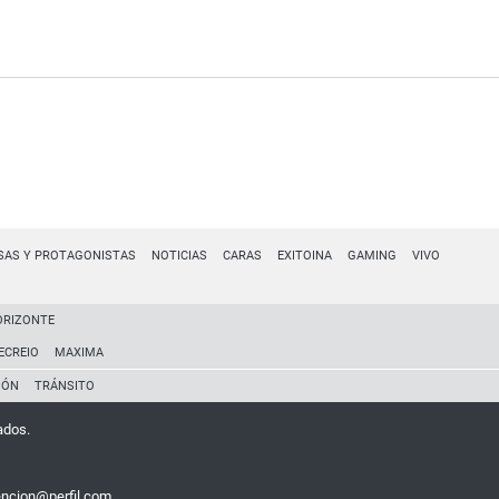
SAS Y PROTAGONISTAS
NOTICIAS
CARAS
EXITOINA
GAMING
VIVO
ORIZONTE
ECREIO
MAXIMA
IÓN
TRÁNSITO
ados.
encion@perfil.com