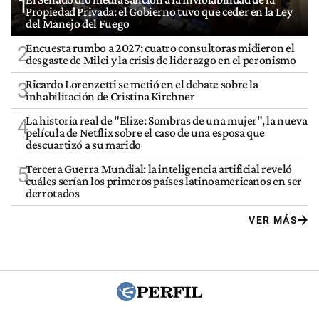
1
Propiedad Privada: el Gobierno tuvo que ceder en la Ley
del Manejo del Fuego
Encuesta rumbo a 2027: cuatro consultoras midieron el
2
desgaste de Milei y la crisis de liderazgo en el peronismo
Ricardo Lorenzetti se metió en el debate sobre la
3
inhabilitación de Cristina Kirchner
La historia real de "Elize: Sombras de una mujer", la nueva
4
película de Netflix sobre el caso de una esposa que
descuartizó a su marido
Tercera Guerra Mundial: la inteligencia artificial reveló
5
cuáles serían los primeros países latinoamericanos en ser
derrotados
VER MÁS