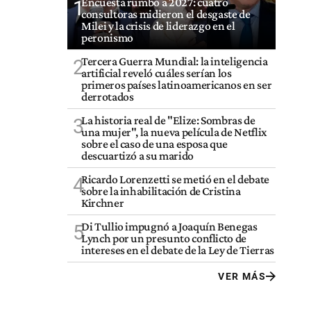
Encuesta rumbo a 2027: cuatro
1
consultoras midieron el desgaste de
Milei y la crisis de liderazgo en el
peronismo
Tercera Guerra Mundial: la inteligencia
2
artificial reveló cuáles serían los
primeros países latinoamericanos en ser
derrotados
La historia real de "Elize: Sombras de
3
una mujer", la nueva película de Netflix
sobre el caso de una esposa que
descuartizó a su marido
Ricardo Lorenzetti se metió en el debate
4
sobre la inhabilitación de Cristina
Kirchner
Di Tullio impugnó a Joaquín Benegas
5
Lynch por un presunto conflicto de
intereses en el debate de la Ley de Tierras
VER MÁS