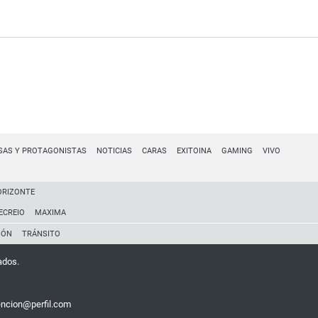
SAS Y PROTAGONISTAS
NOTICIAS
CARAS
EXITOINA
GAMING
VIVO
ORIZONTE
ECREIO
MAXIMA
IÓN
TRÁNSITO
ados.
encion@perfil.com