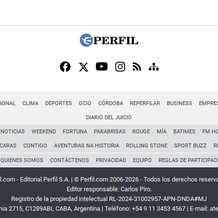
IONAL
CLIMA
DEPORTES
OCIO
CÓRDOBA
REPERFILAR
BUSINESS
EMPRE
DIARIO DEL JUICIO
NOTICIAS
WEEKEND
FORTUNA
PARABRISAS
ROUGE
MÍA
BATIMES
FM H
CARAS
CONTIGO
AVENTURAS NA HISTORIA
ROLLING STONE
SPORT BUZZ
R
QUIENES SOMOS
CONTÁCTENOS
PRIVACIDAD
EQUIPO
REGLAS DE PARTICIPAC
l.com - Editorial Perfil S.A.
| © Perfil.com 2006-2026 - Todos los derechos reserv
Editor responsable: Carlos Piro.
Registro de la propiedad intelectual RL-2024-31002957-APN-DNDA#MJ
rnia 2715
,
C1289ABI
,
CABA, Argentina
| Teléfono:
+54 9 11 3453 4567
| E-mail:
at