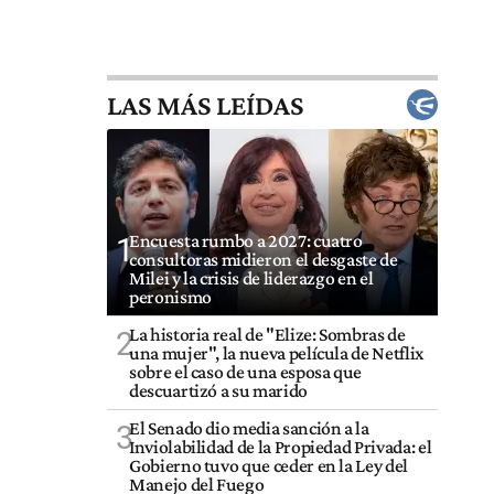
LAS MÁS LEÍDAS
Encuesta rumbo a 2027: cuatro
1
consultoras midieron el desgaste de
Milei y la crisis de liderazgo en el
peronismo
La historia real de "Elize: Sombras de
2
una mujer", la nueva película de Netflix
sobre el caso de una esposa que
descuartizó a su marido
El Senado dio media sanción a la
3
Inviolabilidad de la Propiedad Privada: el
Gobierno tuvo que ceder en la Ley del
Manejo del Fuego