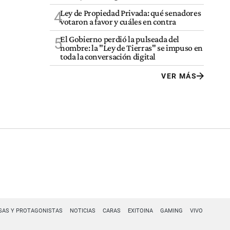
Ley de Propiedad Privada: qué senadores
4
votaron a favor y cuáles en contra
El Gobierno perdió la pulseada del
5
nombre: la "Ley de Tierras" se impuso en
toda la conversación digital
VER MÁS
SAS Y PROTAGONISTAS
NOTICIAS
CARAS
EXITOINA
GAMING
VIVO