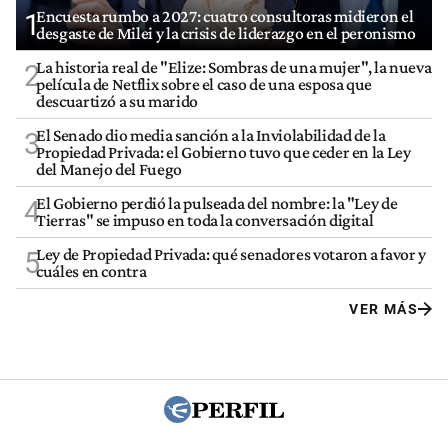
Encuesta rumbo a 2027: cuatro consultoras midieron el
1
desgaste de Milei y la crisis de liderazgo en el peronismo
La historia real de "Elize: Sombras de una mujer", la nueva
2
película de Netflix sobre el caso de una esposa que
descuartizó a su marido
El Senado dio media sanción a la Inviolabilidad de la
3
Propiedad Privada: el Gobierno tuvo que ceder en la Ley
del Manejo del Fuego
El Gobierno perdió la pulseada del nombre: la "Ley de
4
Tierras" se impuso en toda la conversación digital
Ley de Propiedad Privada: qué senadores votaron a favor y
5
cuáles en contra
VER MÁS