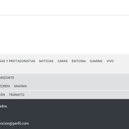
SAS Y PROTAGONISTAS
NOTICIAS
CARAS
EXITOINA
GAMING
VIVO
ORIZONTE
ECREIO
MAXIMA
IÓN
TRÁNSITO
ados.
encion@perfil.com