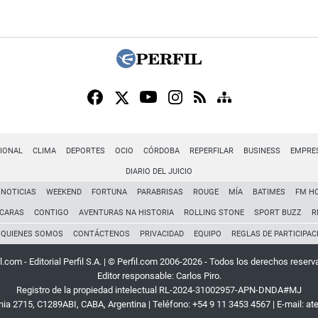
IONAL
CLIMA
DEPORTES
OCIO
CÓRDOBA
REPERFILAR
BUSINESS
EMPRE
DIARIO DEL JUICIO
NOTICIAS
WEEKEND
FORTUNA
PARABRISAS
ROUGE
MÍA
BATIMES
FM H
CARAS
CONTIGO
AVENTURAS NA HISTORIA
ROLLING STONE
SPORT BUZZ
R
QUIENES SOMOS
CONTÁCTENOS
PRIVACIDAD
EQUIPO
REGLAS DE PARTICIPAC
l.com - Editorial Perfil S.A.
| © Perfil.com 2006-2026 - Todos los derechos reserv
Editor responsable: Carlos Piro.
Registro de la propiedad intelectual RL-2024-31002957-APN-DNDA#MJ
rnia 2715
,
C1289ABI
,
CABA, Argentina
| Teléfono:
+54 9 11 3453 4567
| E-mail:
at