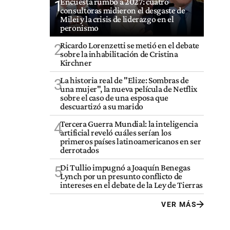
Encuesta rumbo a 2027: cuatro
1
consultoras midieron el desgaste de
Milei y la crisis de liderazgo en el
peronismo
Ricardo Lorenzetti se metió en el debate
2
sobre la inhabilitación de Cristina
Kirchner
La historia real de "Elize: Sombras de
3
una mujer", la nueva película de Netflix
sobre el caso de una esposa que
descuartizó a su marido
Tercera Guerra Mundial: la inteligencia
4
artificial reveló cuáles serían los
primeros países latinoamericanos en ser
derrotados
Di Tullio impugnó a Joaquín Benegas
5
Lynch por un presunto conflicto de
intereses en el debate de la Ley de Tierras
VER MÁS