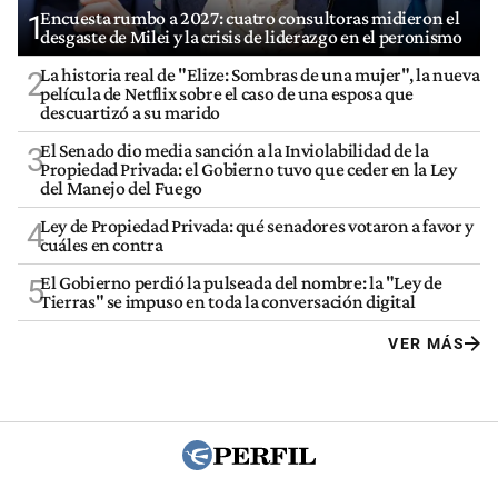
Encuesta rumbo a 2027: cuatro consultoras midieron el
1
desgaste de Milei y la crisis de liderazgo en el peronismo
La historia real de "Elize: Sombras de una mujer", la nueva
2
película de Netflix sobre el caso de una esposa que
descuartizó a su marido
El Senado dio media sanción a la Inviolabilidad de la
3
Propiedad Privada: el Gobierno tuvo que ceder en la Ley
del Manejo del Fuego
Ley de Propiedad Privada: qué senadores votaron a favor y
4
cuáles en contra
El Gobierno perdió la pulseada del nombre: la "Ley de
5
Tierras" se impuso en toda la conversación digital
VER MÁS