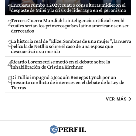
Encuesta rumbo a 2027: cuatro consultoras midieron el
1
desgaste de Milei y la crisis de liderazgo en el peronismo
Tercera Guerra Mundial: la inteligencia artificial reveló
2
cuáles serían los primeros países latinoamericanos en ser
derrotados
La historia real de "Elize: Sombras de una mujer", la nueva
3
película de Netflix sobre el caso de una esposa que
descuartizó a su marido
Ricardo Lorenzetti se metió en el debate sobre la
4
inhabilitación de Cristina Kirchner
Di Tullio impugnó a Joaquín Benegas Lynch por un
5
presunto conflicto de intereses en el debate de la Ley de
Tierras
VER MÁS