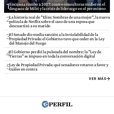
Encuesta rumbo a 2027: cuatro consultoras midieron el
1
desgaste de Milei y la crisis de liderazgo en el peronismo
La historia real de "Elize: Sombras de una mujer", la nueva
2
película de Netflix sobre el caso de una esposa que
descuartizó a su marido
El Senado dio media sanción a la Inviolabilidad de la
3
Propiedad Privada: el Gobierno tuvo que ceder en la Ley
del Manejo del Fuego
El Gobierno perdió la pulseada del nombre: la "Ley de
4
Tierras" se impuso en toda la conversación digital
Ley de Propiedad Privada: qué senadores votaron a favor y
5
cuáles en contra
VER MÁS