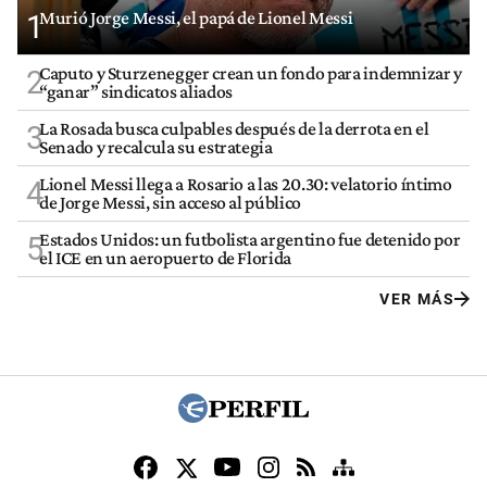
Murió Jorge Messi, el papá de Lionel Messi
1
Caputo y Sturzenegger crean un fondo para indemnizar y
2
“ganar” sindicatos aliados
La Rosada busca culpables después de la derrota en el
3
Senado y recalcula su estrategia
Lionel Messi llega a Rosario a las 20.30: velatorio íntimo
4
de Jorge Messi, sin acceso al público
Estados Unidos: un futbolista argentino fue detenido por
5
el ICE en un aeropuerto de Florida
VER MÁS