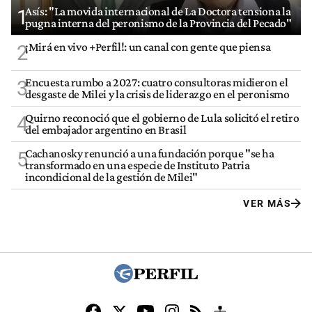
Asís: "La movida internacional de La Doctora tensiona la
1
pugna interna del peronismo de la Provincia del Pecado"
¡Mirá en vivo +Perfil!: un canal con gente que piensa
2
Encuesta rumbo a 2027: cuatro consultoras midieron el
3
desgaste de Milei y la crisis de liderazgo en el peronismo
Quirno reconoció que el gobierno de Lula solicitó el retiro
4
del embajador argentino en Brasil
Cachanosky renunció a una fundación porque "se ha
5
transformado en una especie de Instituto Patria
incondicional de la gestión de Milei"
VER MÁS