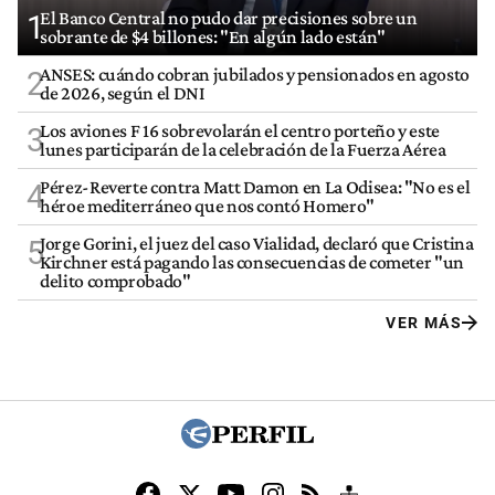
El Banco Central no pudo dar precisiones sobre un
1
sobrante de $4 billones: "En algún lado están"
ANSES: cuándo cobran jubilados y pensionados en agosto
2
de 2026, según el DNI
Los aviones F 16 sobrevolarán el centro porteño y este
3
lunes participarán de la celebración de la Fuerza Aérea
Pérez-Reverte contra Matt Damon en La Odisea: "No es el
4
héroe mediterráneo que nos contó Homero"
Jorge Gorini, el juez del caso Vialidad, declaró que Cristina
5
Kirchner está pagando las consecuencias de cometer "un
delito comprobado"
VER MÁS