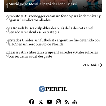
Murió Jorge Messi, el papá de Lionel Messi
1
Caputo y Sturzenegger crean un fondo para indemnizar y
2
“ganar” sindicatos aliados
La Rosada busca culpables después de la derrota en el
3
Senado y recalcula su estrategia
Estados Unidos: un futbolista argentino fue detenido por
4
el ICE en un aeropuerto de Florida
La narrativa libertaria cruje en las redes y Milei sufre las
5
consecuencias del desgaste
VER MÁS