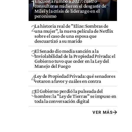
Encuesta rumbo a 2027: cuatro
1
consultoras midieron el desgaste de
Milei y la crisis de liderazgo en el
peronismo
La historia real de "Elize: Sombras de
2
una mujer", la nueva película de Netflix
sobre el caso de una esposa que
descuartizó a su marido
El Senado dio media sanción a la
3
Inviolabilidad de la Propiedad Privada: el
Gobierno tuvo que ceder en la Ley del
Manejo del Fuego
Ley de Propiedad Privada: qué senadores
4
votaron a favor y cuáles en contra
El Gobierno perdió la pulseada del
5
nombre: la "Ley de Tierras" se impuso en
toda la conversación digital
VER MÁS