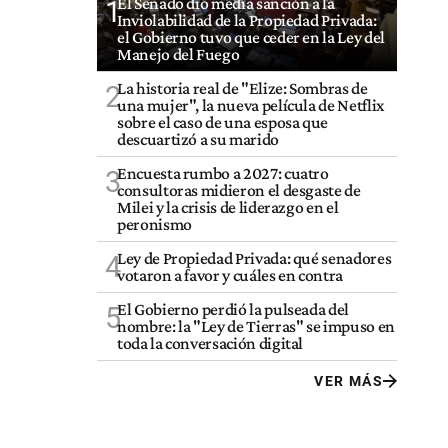
El Senado dio media sanción a la
1
Inviolabilidad de la Propiedad Privada:
el Gobierno tuvo que ceder en la Ley del
Manejo del Fuego
La historia real de "Elize: Sombras de
2
una mujer", la nueva película de Netflix
sobre el caso de una esposa que
descuartizó a su marido
Encuesta rumbo a 2027: cuatro
3
consultoras midieron el desgaste de
Milei y la crisis de liderazgo en el
peronismo
Ley de Propiedad Privada: qué senadores
4
votaron a favor y cuáles en contra
El Gobierno perdió la pulseada del
5
nombre: la "Ley de Tierras" se impuso en
toda la conversación digital
VER MÁS