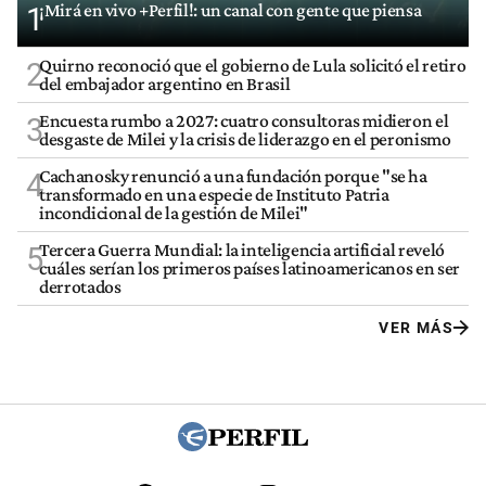
¡Mirá en vivo +Perfil!: un canal con gente que piensa
1
Quirno reconoció que el gobierno de Lula solicitó el retiro
2
del embajador argentino en Brasil
Encuesta rumbo a 2027: cuatro consultoras midieron el
3
desgaste de Milei y la crisis de liderazgo en el peronismo
Cachanosky renunció a una fundación porque "se ha
4
transformado en una especie de Instituto Patria
incondicional de la gestión de Milei"
Tercera Guerra Mundial: la inteligencia artificial reveló
5
cuáles serían los primeros países latinoamericanos en ser
derrotados
VER MÁS