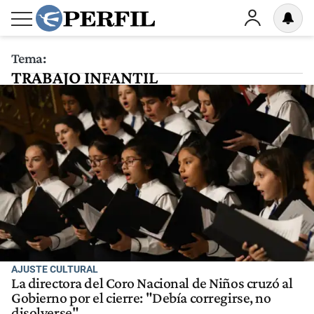
Tema:
TRABAJO INFANTIL
AJUSTE CULTURAL
La directora del Coro Nacional de Niños cruzó al
Gobierno por el cierre: "Debía corregirse, no
disolverse"