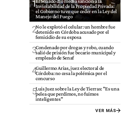
El Senado dio media sanción a la
1
Inviolabilidad de la Propiedad Privada:
el Gobierno tuvo que ceder en la Ley del
Manejo del Fuego
No le explotó el celular: un hombre fue
2
detenido en Córdoba acusado por el
femicidio de su esposa
Condenado por drogas y robo, cuando
3
salió de prisión fue becario municipal y
empleado de Senaf
Guillermo Arias, juez electoral de
4
Córdoba: no cesa la polémica por el
concurso
Luis Juez sobre la Ley de Tierras: "Es una
5
pelea que perdimos, no fuimos
inteligentes"
VER MÁS