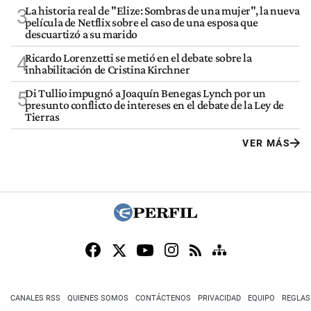
La historia real de "Elize: Sombras de una mujer", la nueva
3
película de Netflix sobre el caso de una esposa que
descuartizó a su marido
Ricardo Lorenzetti se metió en el debate sobre la
4
inhabilitación de Cristina Kirchner
Di Tullio impugnó a Joaquín Benegas Lynch por un
5
presunto conflicto de intereses en el debate de la Ley de
Tierras
VER MÁS
CANALES RSS
QUIENES SOMOS
CONTÁCTENOS
PRIVACIDAD
EQUIPO
REGLAS