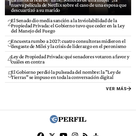
1
nueva película de Netflix sobre el caso de una esposa que
descuartizó a su marido
El Senado dio media sanción a la Inviolabilidad de la
2
Propiedad Privada: el Gobierno tuvo que ceder en la Ley
del Manejo del Fuego
Encuesta rumbo a 2027: cuatro consultoras midieron el
3
desgaste de Milei y la crisis de liderazgo en el peronismo
Ley de Propiedad Privada: qué senadores votaron a favor y
4
cuáles en contra
El Gobierno perdió la pulseada del nombre: la "Ley de
5
Tierras" se impuso en toda la conversación digital
VER MÁS