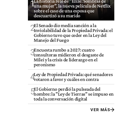
La historia real de "Elize: Sombras de
1
una mujer", la nueva película de Netflix
sobre el caso de una esposa que
descuartizó a su marido
El Senado dio media sanción a la
2
Inviolabilidad de la Propiedad Privada: el
Gobierno tuvo que ceder en la Ley del
Manejo del Fuego
Encuesta rumbo a 2027: cuatro
3
consultoras midieron el desgaste de
Milei y la crisis de liderazgo en el
peronismo
Ley de Propiedad Privada: qué senadores
4
votaron a favor y cuáles en contra
El Gobierno perdió la pulseada del
5
nombre: la "Ley de Tierras" se impuso en
toda la conversación digital
VER MÁS