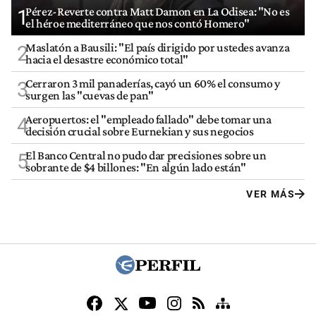
Pérez-Reverte contra Matt Damon en La Odisea: "No es
1
el héroe mediterráneo que nos contó Homero"
Maslatón a Bausili: "El país dirigido por ustedes avanza
2
hacia el desastre económico total"
Cerraron 3 mil panaderías, cayó un 60% el consumo y
3
surgen las "cuevas de pan"
Aeropuertos: el "empleado fallado" debe tomar una
4
decisión crucial sobre Eurnekian y sus negocios
El Banco Central no pudo dar precisiones sobre un
5
sobrante de $4 billones: "En algún lado están"
VER MÁS