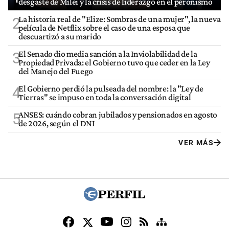
desgaste de Milei y la crisis de liderazgo en el peronismo
La historia real de "Elize: Sombras de una mujer", la nueva
2
película de Netflix sobre el caso de una esposa que
descuartizó a su marido
El Senado dio media sanción a la Inviolabilidad de la
3
Propiedad Privada: el Gobierno tuvo que ceder en la Ley
del Manejo del Fuego
El Gobierno perdió la pulseada del nombre: la "Ley de
4
Tierras" se impuso en toda la conversación digital
ANSES: cuándo cobran jubilados y pensionados en agosto
5
de 2026, según el DNI
VER MÁS