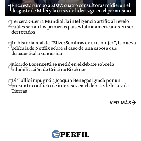
Encuesta rumbo a 2027: cuatro consultoras midieron el
1
desgaste de Milei y la crisis de liderazgo en el peronismo
Tercera Guerra Mundial: la inteligencia artificial reveló
2
cuáles serían los primeros países latinoamericanos en ser
derrotados
La historia real de "Elize: Sombras de una mujer", la nueva
3
película de Netflix sobre el caso de una esposa que
descuartizó a su marido
Ricardo Lorenzetti se metió en el debate sobre la
4
inhabilitación de Cristina Kirchner
Di Tullio impugnó a Joaquín Benegas Lynch por un
5
presunto conflicto de intereses en el debate de la Ley de
Tierras
VER MÁS