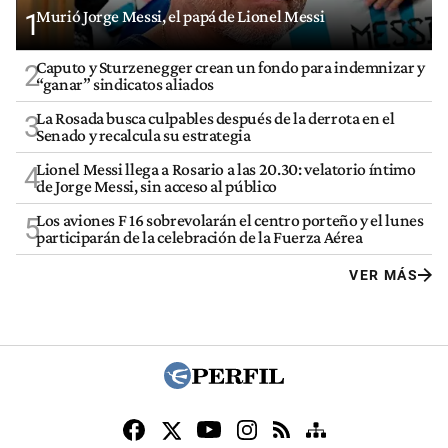
Murió Jorge Messi, el papá de Lionel Messi
1
Caputo y Sturzenegger crean un fondo para indemnizar y
2
“ganar” sindicatos aliados
La Rosada busca culpables después de la derrota en el
3
Senado y recalcula su estrategia
Lionel Messi llega a Rosario a las 20.30: velatorio íntimo
4
de Jorge Messi, sin acceso al público
Los aviones F 16 sobrevolarán el centro porteño y el lunes
5
participarán de la celebración de la Fuerza Aérea
VER MÁS