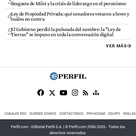
3
desgaste de Milei y la crisis de liderazgo en el peronismo
Ley de Propiedad Privada: qué senadores votaron a favor y
4
cuáles en contra
El Gobierno perdió la pulseada del nombre: la "Ley de
5
Tierras" se impuso en toda la conversación digital
VER MÁS
CANALES RSS
QUIENES SOMOS
CONTÁCTENOS
PRIVACIDAD
EQUIPO
REGLAS
Perfil.com - Editorial Perfil S.A.
| © Perfil.com 2006-2026 - Todos los
derechos reservados.