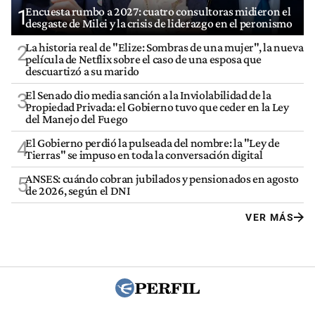
Encuesta rumbo a 2027: cuatro consultoras midieron el
1
desgaste de Milei y la crisis de liderazgo en el peronismo
La historia real de "Elize: Sombras de una mujer", la nueva
2
película de Netflix sobre el caso de una esposa que
descuartizó a su marido
El Senado dio media sanción a la Inviolabilidad de la
3
Propiedad Privada: el Gobierno tuvo que ceder en la Ley
del Manejo del Fuego
El Gobierno perdió la pulseada del nombre: la "Ley de
4
Tierras" se impuso en toda la conversación digital
ANSES: cuándo cobran jubilados y pensionados en agosto
5
de 2026, según el DNI
VER MÁS