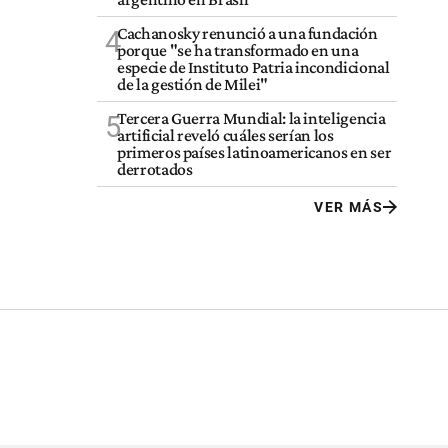
Cachanosky renunció a una fundación
4
porque "se ha transformado en una
especie de Instituto Patria incondicional
de la gestión de Milei"
Tercera Guerra Mundial: la inteligencia
5
artificial reveló cuáles serían los
primeros países latinoamericanos en ser
derrotados
VER MÁS