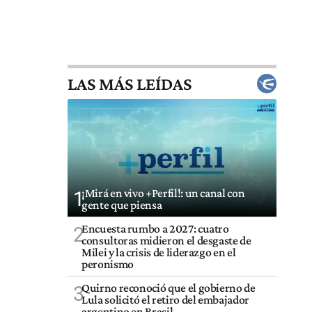
LAS MÁS LEÍDAS
¡Mirá en vivo +Perfil!: un canal con
1
gente que piensa
Encuesta rumbo a 2027: cuatro
2
consultoras midieron el desgaste de
Milei y la crisis de liderazgo en el
peronismo
Quirno reconoció que el gobierno de
3
Lula solicitó el retiro del embajador
argentino en Brasil