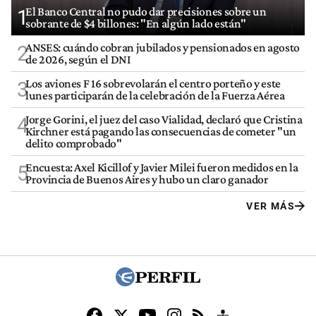
El Banco Central no pudo dar precisiones sobre un
1
sobrante de $4 billones: "En algún lado están"
ANSES: cuándo cobran jubilados y pensionados en agosto
2
de 2026, según el DNI
Los aviones F 16 sobrevolarán el centro porteño y este
3
lunes participarán de la celebración de la Fuerza Aérea
Jorge Gorini, el juez del caso Vialidad, declaró que Cristina
4
Kirchner está pagando las consecuencias de cometer "un
delito comprobado"
Encuesta: Axel Kicillof y Javier Milei fueron medidos en la
5
Provincia de Buenos Aires y hubo un claro ganador
VER MÁS