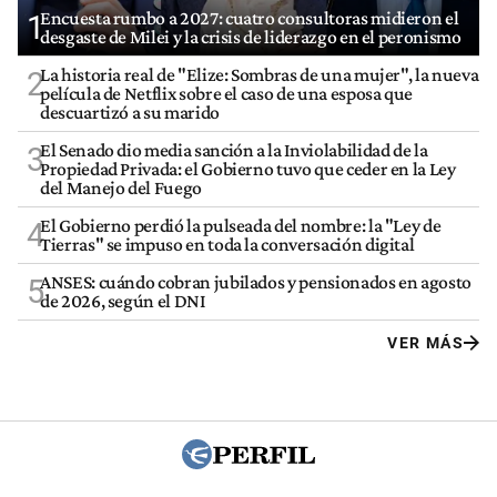
Encuesta rumbo a 2027: cuatro consultoras midieron el
1
desgaste de Milei y la crisis de liderazgo en el peronismo
La historia real de "Elize: Sombras de una mujer", la nueva
2
película de Netflix sobre el caso de una esposa que
descuartizó a su marido
El Senado dio media sanción a la Inviolabilidad de la
3
Propiedad Privada: el Gobierno tuvo que ceder en la Ley
del Manejo del Fuego
El Gobierno perdió la pulseada del nombre: la "Ley de
4
Tierras" se impuso en toda la conversación digital
ANSES: cuándo cobran jubilados y pensionados en agosto
5
de 2026, según el DNI
VER MÁS