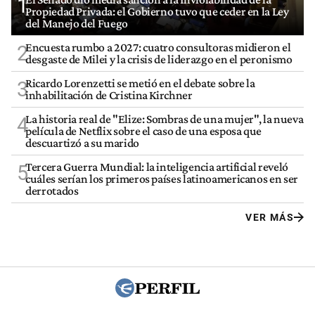
1
Propiedad Privada: el Gobierno tuvo que ceder en la Ley
del Manejo del Fuego
Encuesta rumbo a 2027: cuatro consultoras midieron el
2
desgaste de Milei y la crisis de liderazgo en el peronismo
Ricardo Lorenzetti se metió en el debate sobre la
3
inhabilitación de Cristina Kirchner
La historia real de "Elize: Sombras de una mujer", la nueva
4
película de Netflix sobre el caso de una esposa que
descuartizó a su marido
Tercera Guerra Mundial: la inteligencia artificial reveló
5
cuáles serían los primeros países latinoamericanos en ser
derrotados
VER MÁS